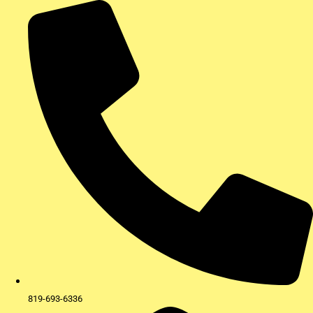
Aller
au
contenu
819-693-6336