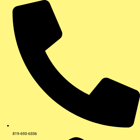
Aller
au
contenu
819-693-6336