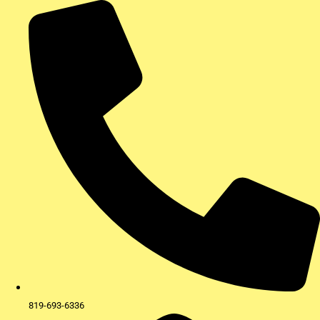
Aller
au
contenu
819-693-6336