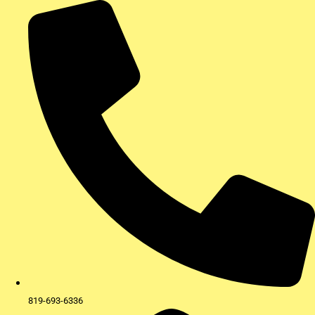
Aller
au
contenu
819-693-6336