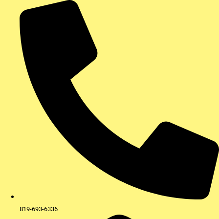
Aller
au
contenu
819-693-6336