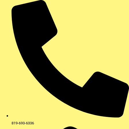
Aller
au
contenu
819-693-6336