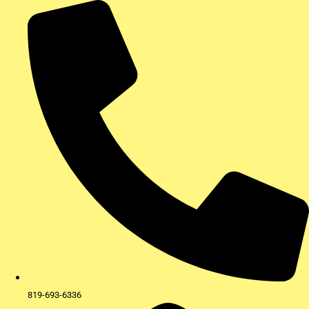
Aller
au
contenu
819-693-6336