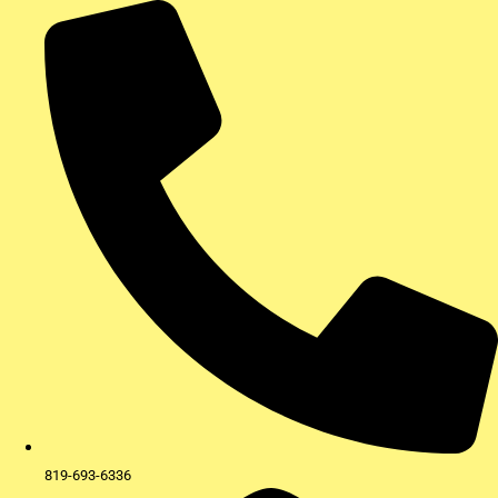
Aller
au
contenu
819-693-6336