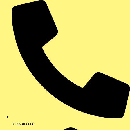
Aller
au
contenu
819-693-6336