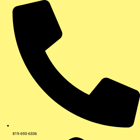
Aller
au
contenu
819-693-6336