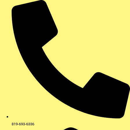
Aller
au
contenu
819-693-6336