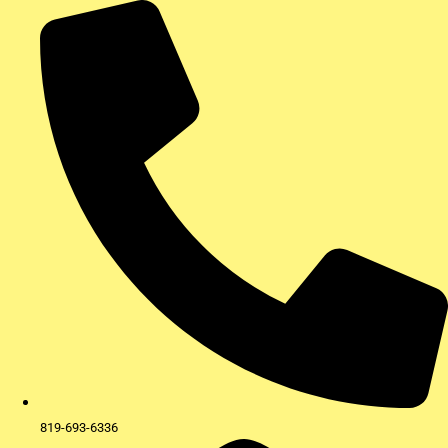
Aller
au
contenu
819-693-6336