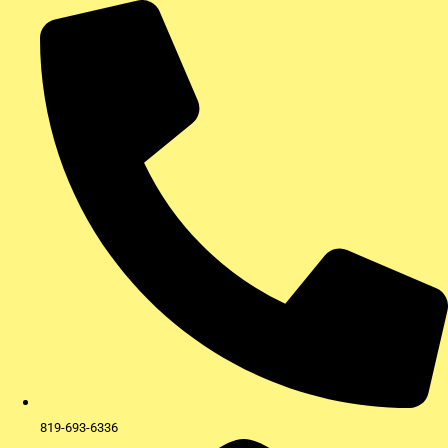
Aller
au
contenu
819-693-6336