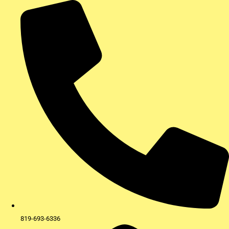
Aller
au
contenu
819-693-6336