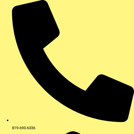
Aller
au
contenu
819-693-6336