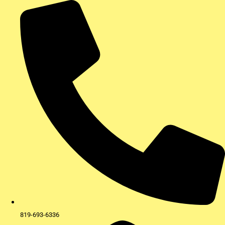
Aller
au
contenu
819-693-6336