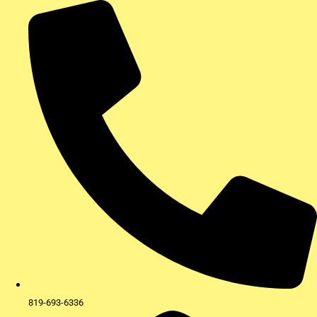
Aller
au
contenu
819-693-6336