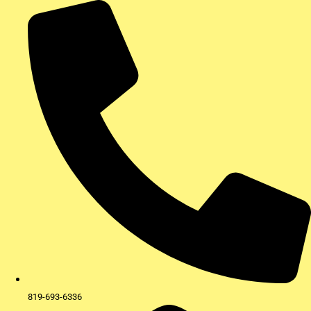
Aller
au
contenu
819-693-6336