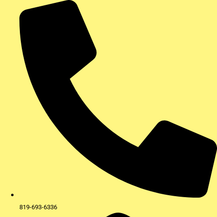
Aller
au
contenu
819-693-6336