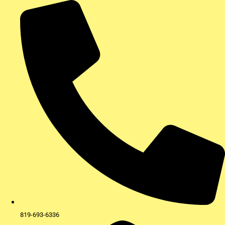
Aller
au
contenu
819-693-6336