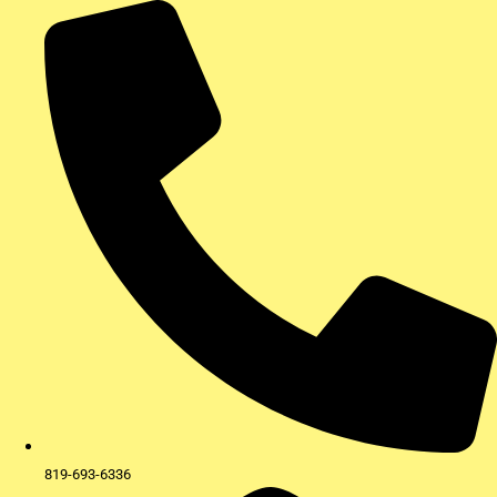
Aller
au
contenu
819-693-6336