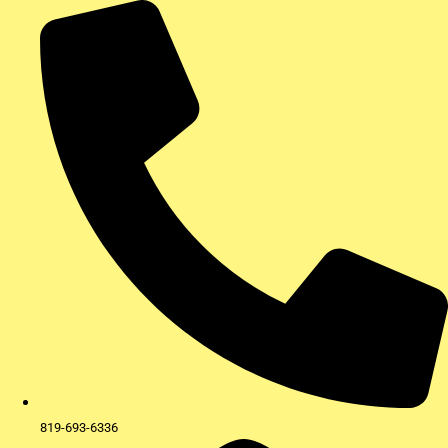
Aller
au
contenu
819-693-6336