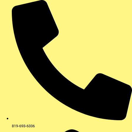
Aller
au
contenu
819-693-6336