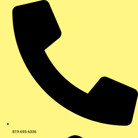
Aller
au
contenu
819-693-6336