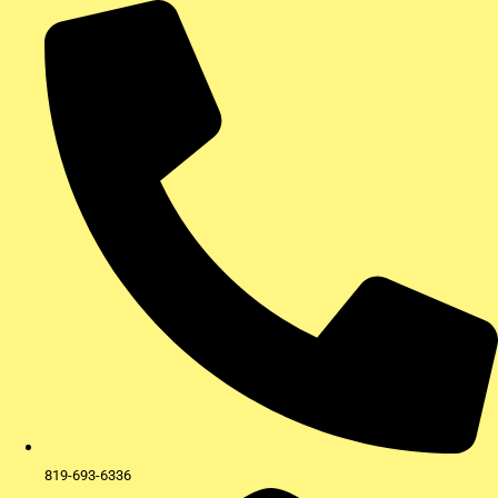
Aller
au
contenu
819-693-6336