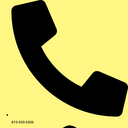
Aller
au
contenu
819-693-6336