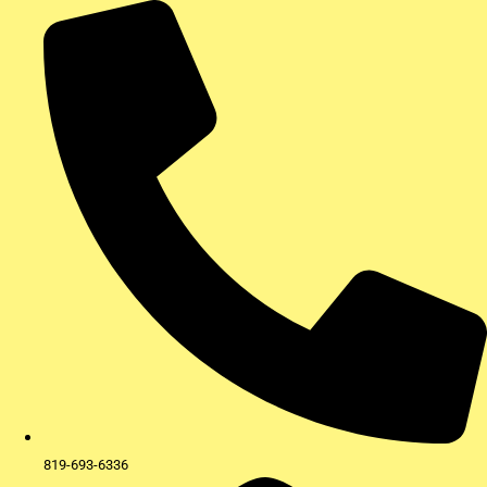
Aller
au
contenu
819-693-6336