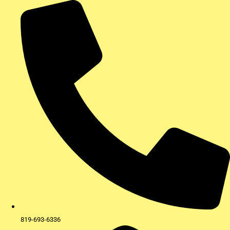
Aller
au
contenu
819-693-6336