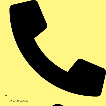
Aller
au
contenu
819-693-6336