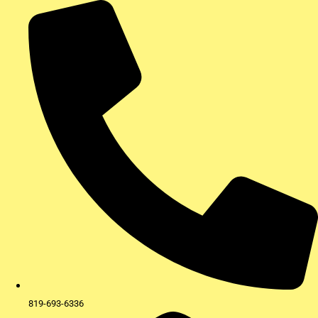
Aller
au
contenu
819-693-6336