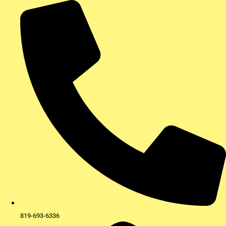
Aller
au
contenu
819-693-6336