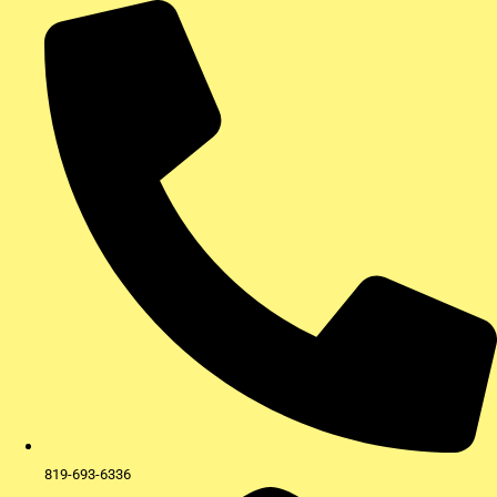
Aller
au
contenu
819-693-6336