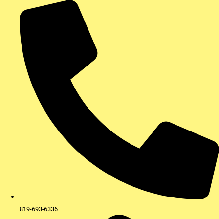
Aller
au
contenu
819-693-6336