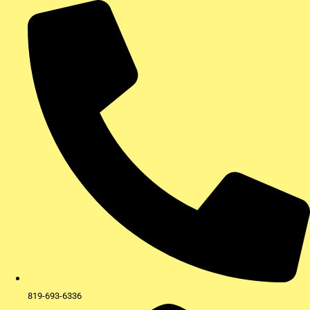
Aller
au
contenu
819-693-6336