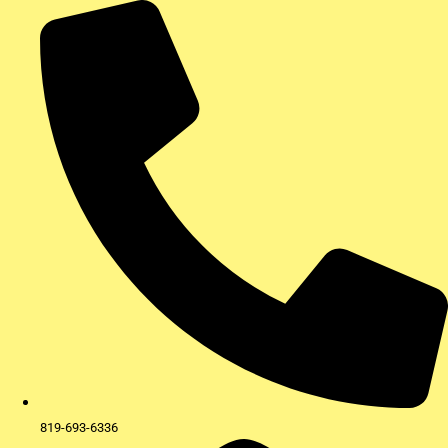
Aller
au
contenu
819-693-6336