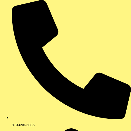
Aller
au
contenu
819-693-6336