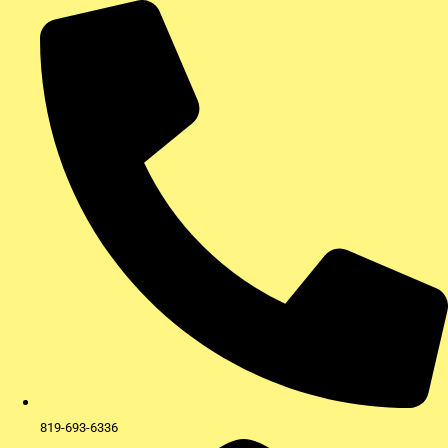
Aller
au
contenu
819-693-6336