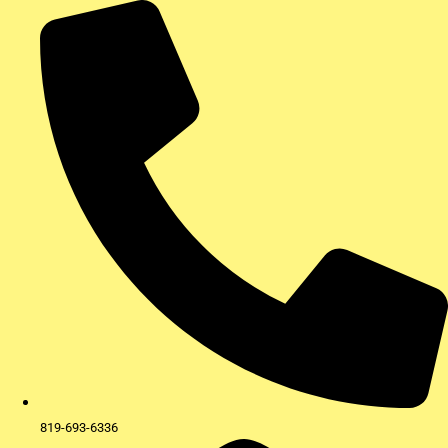
Aller
au
contenu
819-693-6336