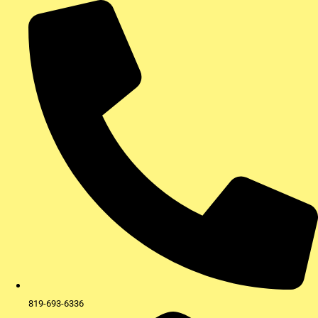
Aller
au
contenu
819-693-6336