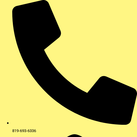
Aller
au
contenu
819-693-6336