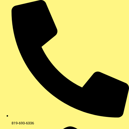
Aller
au
contenu
819-693-6336