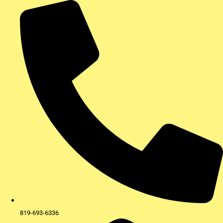
Aller
au
contenu
819-693-6336