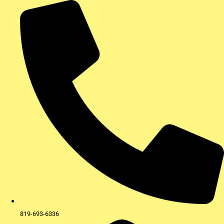
Aller
au
contenu
819-693-6336