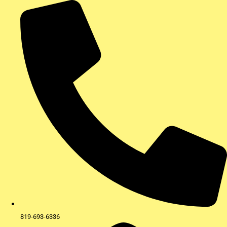
Aller
au
contenu
819-693-6336