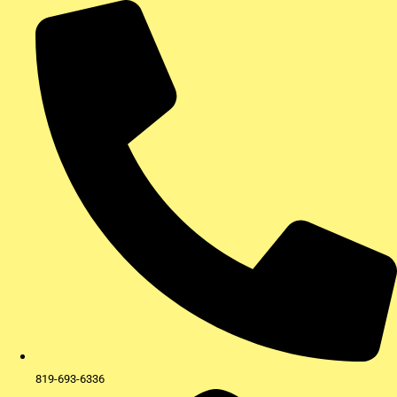
Aller
au
contenu
819-693-6336