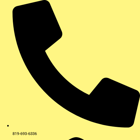
Aller
au
contenu
819-693-6336