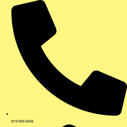
Aller
au
contenu
819-693-6336