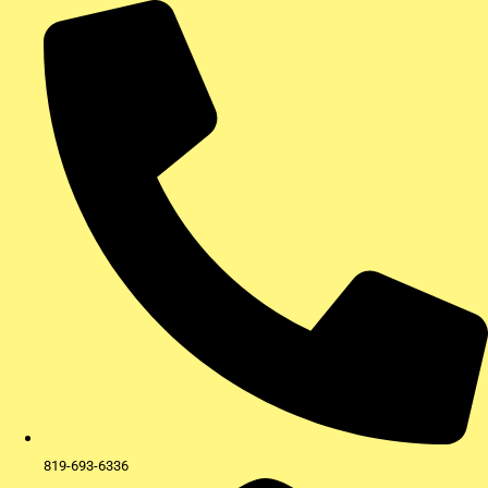
Aller
au
contenu
819-693-6336