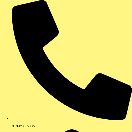
Aller
au
contenu
819-693-6336