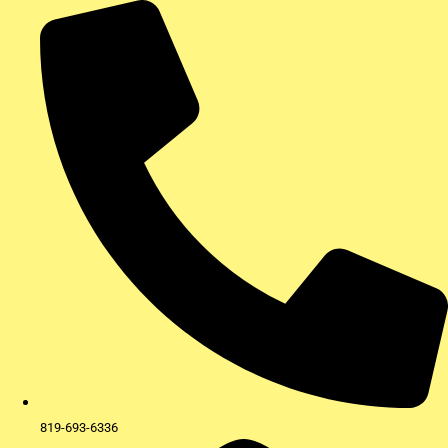
Aller
au
contenu
819-693-6336